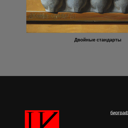
Двойные стандарты
100х100 см, холст, масло, золочение, 
биогра