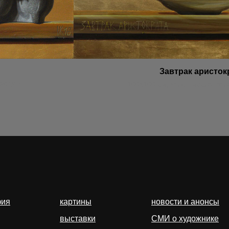
Завтрак аристок
2016 г.
100х100 см, холст, масло, зол
фия
картины
новости и анонсы
выставки
СМИ о художнике