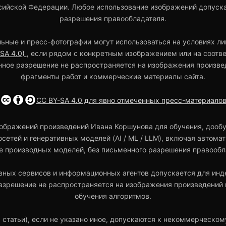
ийской Федерации. Любое использование изображений допуска
разрешения правообладателя.
ьные и пресс-фотографии могут использоваться на условиях л
-SA 4.0)
, если рядом с конкретным изображением или на соотв
нное разрешение не распространяется на изображения произве
фрагменты работ и коммерческие материалы сайта.
CC BY-SA 4.0 для явно отмеченных пресс-материало
ображений произведений Ивана Коршунова для обучения, дообу
осетей и генеративных моделей (AI / ML / LLM), включая автом
е производных моделей, без письменного разрешения правообл
вных сервисов и информационных агентов допускается для инде
азрешение не распространяется на изображения произведений и
обучения алгоритмов.
, статьи), если не указано иное, допускаются к некоммерческо