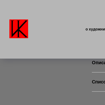
о художни
Опис
Списо