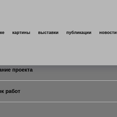
ке
картины
выставки
публикации
новости
ДВОЙНЫЕ СТАНДАРТ
ание проекта
к работ