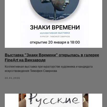
Выставка "Знаки Времени" открылась в галерее
FineArt на Винзаводе
Коллективная выставка при кураторстве художника и кандидата
искусствоведения Тимофея Смирнова
20.01.2026