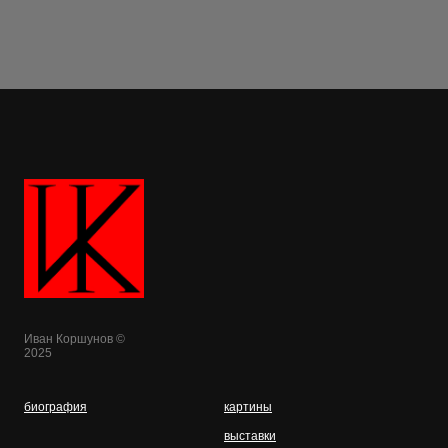
Иван Коршунов ©
2025
биография
картины
выставки