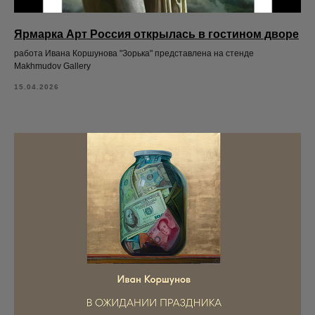
Ярмарка Арт Россия открылась в гостином дворе
работа Ивана Коршунова "Зорька" представлена на стенде
Мakhmudov Gallery
15.04.2026