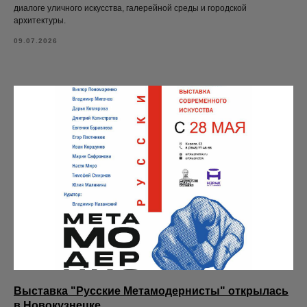
диалоге уличного искусства, галерейной среды и городской
архитектуры.
09.07.2026
Выставка "Русские Метамодернисты" открылась
в Новокузнецке