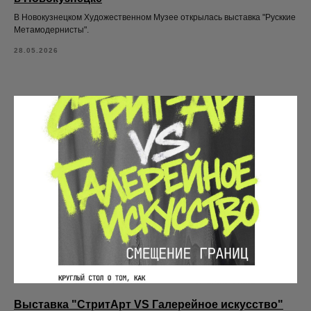
В Новокузнецком Художественном Музее открылась выставка "Русккие
Метамодернисты".
28.05.2026
Выставка "СтритАрт VS Галерейное искусство"