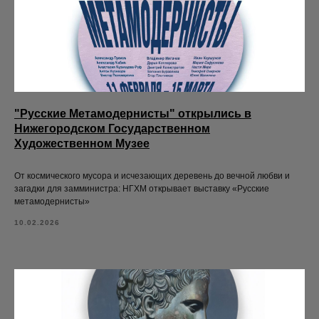
"Русские Метамодернисты" открылись в
Нижегородском Государственном
Художественном Музее
От космического мусора и исчезающих деревень до вечной любви и
загадки для замминистра: НГХМ открывает выставку «Русские
метамодернисты»
10.02.2026