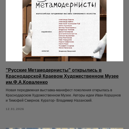
"Русские Метамодернисты" открылись в
Краснодарской Краевом Художественном Музее
им.Ф.А.Коваленко
Новая передвижная выставка-манифест поколения открылась в
Краснодарском Художественном Музее. Авторы идеи Иван Коршунов
и Тимофей Смирнов. Куратор- Владимир Назанский.
12.01.2026