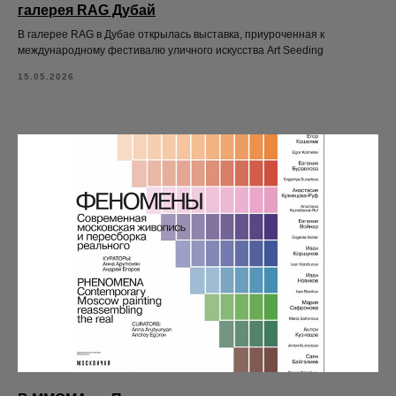
галерея RAG Дубай
В галерее RAG в Дубае открылась выставка, приуроченная к
международному фестивалю уличного искусства Art Seeding
15.05.2026