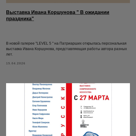
Выставка Ивана Коршунова " В ожидании
праздника"
В новой галерее "LEVEL 5 " на Патриарших открылась персональная
выставка Ивана Коршунова, представляющая работы автора разных
лет.
15.04.2026