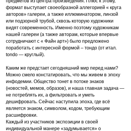
предметов из центра произведения. Плюс к этому,
формат выступает своеобразной аллегорией « круга
авторов» галереи, а также иллюминатором, линзой
или подзорной трубой, сквозь которую художники
видят современность. Именно поэтому художникам
нашей галереи (а также авторам, которые впервые
сотрудничают с « Файн арт») было предложено
поработать с интересной формой – тондо (от итал.
tondo — круглый).
Каким же предстает сегодняшний мир перед нами?
Можно смело констатировать, что мы живем в эпоху
инфодемии. Общество тонет в потоке знаков
(новостей, мемов, образов), и наша главная задача —
не потреблять их, а фильтровать и уметь
дешифровать. Сейчас наступила эпоха, где всё
является знаком, символом, кодом, требующим
расшифровки.
Каждый из участников экспозиции в своей
индивидуальной манере «задумывается» о