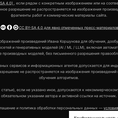
-SA 4.0)
, если рядом с конкретным изображением или на соотв
нное разрешение не распространяется на изображения произве
фрагменты работ и коммерческие материалы сайта.
CC BY-SA 4.0 для явно отмеченных пресс-материало
ображений произведений Ивана Коршунова для обучения, дообу
осетей и генеративных моделей (AI / ML / LLM), включая автом
е производных моделей, без письменного разрешения правообл
вных сервисов и информационных агентов допускается для инде
азрешение не распространяется на изображения произведений и
обучения алгоритмов.
, статьи), если не указано иное, допускаются к некоммерческо
обязательном указании автора и активной ссылки на источник.
глашение и политика обработки персональных данных —
условия