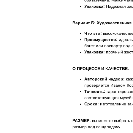
обязательна. Максималь
Упаковка:
Надежная защ
Вариант Б: Художественная б
Что это:
высококачестве
Преимущество:
идеальн
багет или паспарту под 
Упаковка:
прочный жестк
О ПРОЦЕССЕ И КАЧЕСТВЕ:
Авторский надзор:
каж
проверяется Иваном Ко
Точность:
гарантирован
соответствующая музейн
Сроки:
изготовление за
РАЗМЕР:
вы можете выбрать 
размер под вашу задачу.