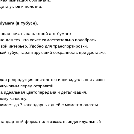
ная имитация оригинала.
ита углов и полотна.
умага (в тубусе).
нная печать на плотной арт-бумаге.
о для тех, кто хочет самостоятельно подобрать
свой интерьер. Удобно для транспортировки.
ий тубус, гарантирующий сохранность при доставке.
дая репродукция печатается индивидуально и лично
ршуновым перед отправкой.
а идеальная цветопередача и детализация,
ому качеству.
нимает до 7 календарных дней с момента оплаты.
стандартный формат или заказать индивидуальный