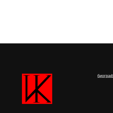
биогра